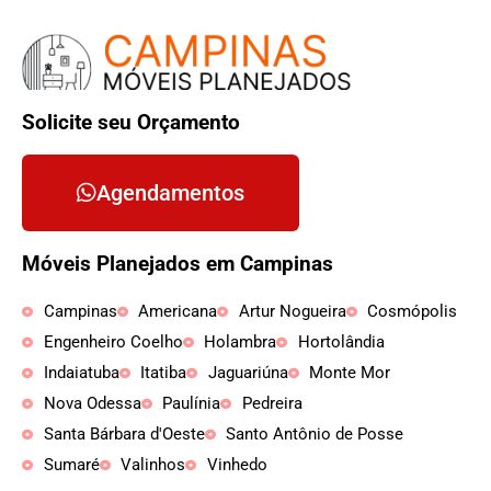
Solicite seu Orçamento
Agendamentos
Móveis Planejados em Campinas
Campinas
Americana
Artur Nogueira
Cosmópolis
Engenheiro Coelho
Holambra
Hortolândia
Indaiatuba
Itatiba
Jaguariúna
Monte Mor
Nova Odessa
Paulínia
Pedreira
Santa Bárbara d'Oeste
Santo Antônio de Posse
Sumaré
Valinhos
Vinhedo