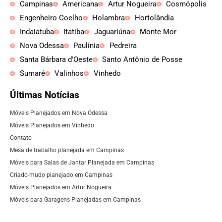
Campinas
Americana
Artur Nogueira
Cosmópolis
Engenheiro Coelho
Holambra
Hortolândia
Indaiatuba
Itatiba
Jaguariúna
Monte Mor
Nova Odessa
Paulínia
Pedreira
Santa Bárbara d'Oeste
Santo Antônio de Posse
Sumaré
Valinhos
Vinhedo
Últimas Notícias
Móveis Planejados em Nova Odessa
Móveis Planejados em Vinhedo
Contato
Mesa de trabalho planejada em Campinas
Móveis para Salas de Jantar Planejada em Campinas
Criado-mudo planejado em Campinas
Móveis Planejados em Artur Nogueira
Móveis para Garagens Planejadas em Campinas