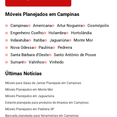
Móveis Planejados em Campinas
Campinas
Americana
Artur Nogueira
Cosmópolis
Engenheiro Coelho
Holambra
Hortolândia
Indaiatuba
Itatiba
Jaguariúna
Monte Mor
Nova Odessa
Paulínia
Pedreira
Santa Bárbara d'Oeste
Santo Antônio de Posse
Sumaré
Valinhos
Vinhedo
Últimas Notícias
Móveis para Salas de Jantar Planejada em Campinas
Móveis Planejados em Monte Mor
Móveis Planejados em Jaguariúna
Estante planejada para produtos de limpeza em Campinas
Móveis Planejados em Pedreira SP
Bancada planejada para ferramentas em Campinas