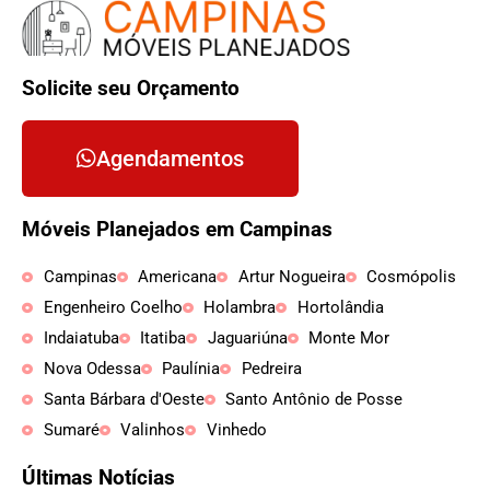
Solicite seu Orçamento
Agendamentos
Móveis Planejados em Campinas
Campinas
Americana
Artur Nogueira
Cosmópolis
Engenheiro Coelho
Holambra
Hortolândia
Indaiatuba
Itatiba
Jaguariúna
Monte Mor
Nova Odessa
Paulínia
Pedreira
Santa Bárbara d'Oeste
Santo Antônio de Posse
Sumaré
Valinhos
Vinhedo
Últimas Notícias