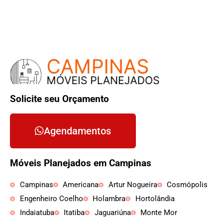
Solicite seu Orçamento
Agendamentos
Móveis Planejados em Campinas
Campinas
Americana
Artur Nogueira
Cosmópolis
Engenheiro Coelho
Holambra
Hortolândia
Indaiatuba
Itatiba
Jaguariúna
Monte Mor