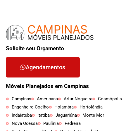
Solicite seu Orçamento
Agendamentos
Móveis Planejados em Campinas
Campinas
Americana
Artur Nogueira
Cosmópolis
Engenheiro Coelho
Holambra
Hortolândia
Indaiatuba
Itatiba
Jaguariúna
Monte Mor
Nova Odessa
Paulínia
Pedreira