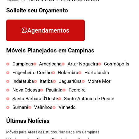
Solicite seu Orçamento
Agendamentos
Móveis Planejados em Campinas
Campinas
Americana
Artur Nogueira
Cosmópolis
Engenheiro Coelho
Holambra
Hortolândia
Indaiatuba
Itatiba
Jaguariúna
Monte Mor
Nova Odessa
Paulínia
Pedreira
Santa Bárbara d'Oeste
Santo Antônio de Posse
Sumaré
Valinhos
Vinhedo
Últimas Notícias
Móveis para Áreas de Estudos Planejada em Campinas