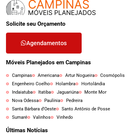
Solicite seu Orçamento
Agendamentos
Móveis Planejados em Campinas
Campinas
Americana
Artur Nogueira
Cosmópolis
Engenheiro Coelho
Holambra
Hortolândia
Indaiatuba
Itatiba
Jaguariúna
Monte Mor
Nova Odessa
Paulínia
Pedreira
Santa Bárbara d'Oeste
Santo Antônio de Posse
Sumaré
Valinhos
Vinhedo
Últimas Notícias