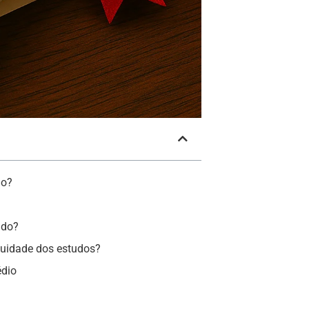
io?
ado?
inuidade dos estudos?
édio