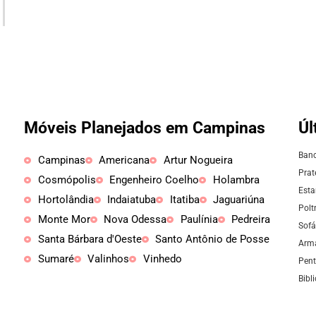
Móveis Planejados em Campinas
Úl
Banc
Campinas
Americana
Artur Nogueira
Prat
Cosmópolis
Engenheiro Coelho
Holambra
Esta
Hortolândia
Indaiatuba
Itatiba
Jaguariúna
Polt
Monte Mor
Nova Odessa
Paulínia
Pedreira
Sofá
Santa Bárbara d'Oeste
Santo Antônio de Posse
Armá
Sumaré
Valinhos
Vinhedo
Pent
Bibl