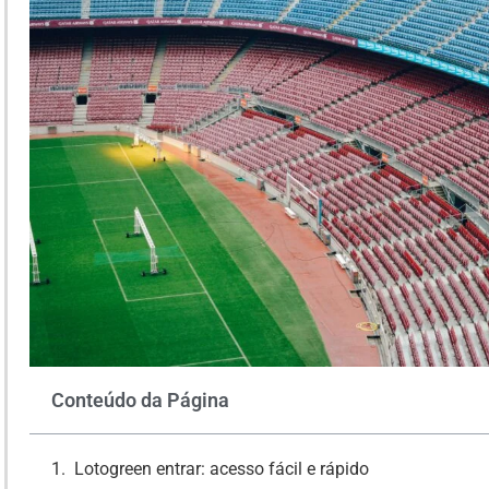
Conteúdo da Página
Lotogreen entrar: acesso fácil e rápido