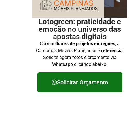
Lotogreen: praticidade e
emoção no universo das
apostas digitais
Com
milhares de projetos entregues
, a
Campinas Móveis Planejados é
referência
.
Solicite agora fotos e orçamento via
Whatsapp clicando abaixo.
Solicitar Orçamento