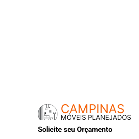
Solicite seu Orçamento