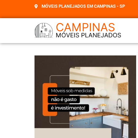
MÓVEIS PLANEJADOS EM CAMPINAS - SP