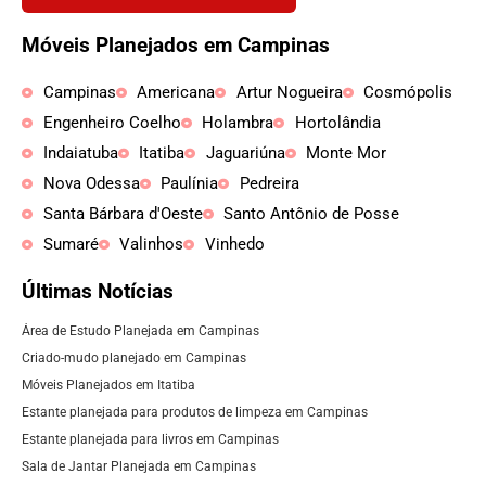
Móveis Planejados em Campinas
Campinas
Americana
Artur Nogueira
Cosmópolis
Engenheiro Coelho
Holambra
Hortolândia
Indaiatuba
Itatiba
Jaguariúna
Monte Mor
Nova Odessa
Paulínia
Pedreira
Santa Bárbara d'Oeste
Santo Antônio de Posse
Sumaré
Valinhos
Vinhedo
Últimas Notícias
Área de Estudo Planejada em Campinas
Criado-mudo planejado em Campinas
Móveis Planejados em Itatiba
Estante planejada para produtos de limpeza em Campinas
Estante planejada para livros em Campinas
Sala de Jantar Planejada em Campinas