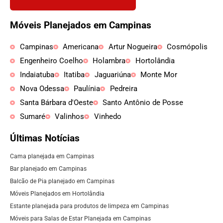
Móveis Planejados em Campinas
Campinas
Americana
Artur Nogueira
Cosmópolis
Engenheiro Coelho
Holambra
Hortolândia
Indaiatuba
Itatiba
Jaguariúna
Monte Mor
Nova Odessa
Paulínia
Pedreira
Santa Bárbara d'Oeste
Santo Antônio de Posse
Sumaré
Valinhos
Vinhedo
Últimas Notícias
Cama planejada em Campinas
Bar planejado em Campinas
Balcão de Pia planejado em Campinas
Móveis Planejados em Hortolândia
Estante planejada para produtos de limpeza em Campinas
Móveis para Salas de Estar Planejada em Campinas