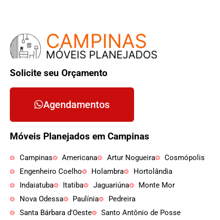
Solicite seu Orçamento
Agendamentos
Móveis Planejados em Campinas
Campinas
Americana
Artur Nogueira
Cosmópolis
Engenheiro Coelho
Holambra
Hortolândia
Indaiatuba
Itatiba
Jaguariúna
Monte Mor
Nova Odessa
Paulínia
Pedreira
Santa Bárbara d'Oeste
Santo Antônio de Posse