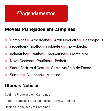
Agendamentos
Móveis Planejados em Campinas
Campinas
Americana
Artur Nogueira
Cosmópolis
Engenheiro Coelho
Holambra
Hortolândia
Indaiatuba
Itatiba
Jaguariúna
Monte Mor
Nova Odessa
Paulínia
Pedreira
Santa Bárbara d'Oeste
Santo Antônio de Posse
Sumaré
Valinhos
Vinhedo
Últimas Notícias
Cozinha Planejada em Campinas
Estante planejada para sala de jantar em Campinas
Cozinha Planejada em Campinas