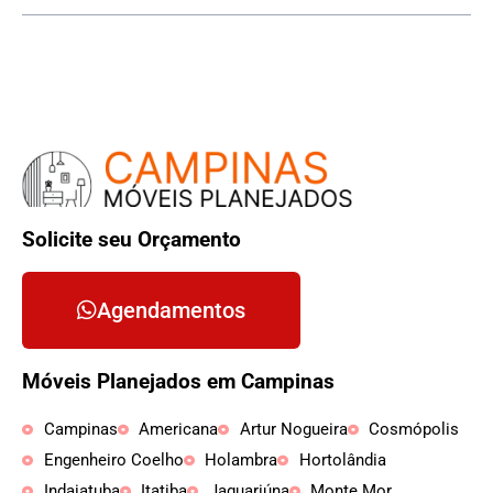
Solicite seu Orçamento
Agendamentos
Móveis Planejados em Campinas
Campinas
Americana
Artur Nogueira
Cosmópolis
Engenheiro Coelho
Holambra
Hortolândia
Indaiatuba
Itatiba
Jaguariúna
Monte Mor