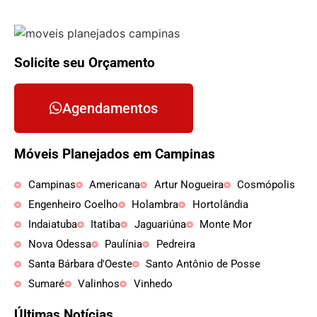
Solicite seu Orçamento
Agendamentos
Móveis Planejados em Campinas
Campinas
Americana
Artur Nogueira
Cosmópolis
Engenheiro Coelho
Holambra
Hortolândia
Indaiatuba
Itatiba
Jaguariúna
Monte Mor
Nova Odessa
Paulínia
Pedreira
Santa Bárbara d'Oeste
Santo Antônio de Posse
Sumaré
Valinhos
Vinhedo
Últimas Notícias