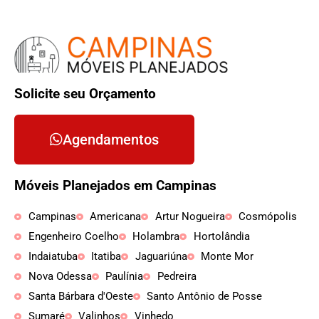
Solicite seu Orçamento
Agendamentos
Móveis Planejados em Campinas
Campinas
Americana
Artur Nogueira
Cosmópolis
Engenheiro Coelho
Holambra
Hortolândia
Indaiatuba
Itatiba
Jaguariúna
Monte Mor
Nova Odessa
Paulínia
Pedreira
Santa Bárbara d'Oeste
Santo Antônio de Posse
Sumaré
Valinhos
Vinhedo