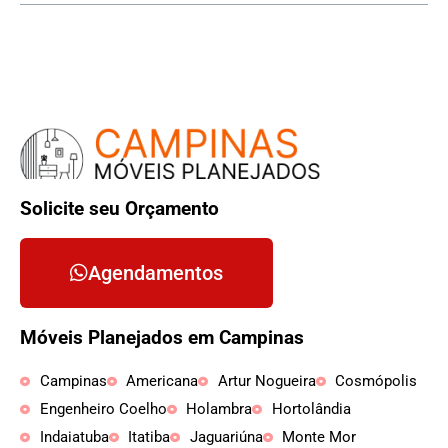
Solicite seu Orçamento
Agendamentos
Móveis Planejados em Campinas
Campinas
Americana
Artur Nogueira
Cosmópolis
Engenheiro Coelho
Holambra
Hortolândia
Indaiatuba
Itatiba
Jaguariúna
Monte Mor