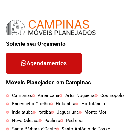
Solicite seu Orçamento
Agendamentos
Móveis Planejados em Campinas
Campinas
Americana
Artur Nogueira
Cosmópolis
Engenheiro Coelho
Holambra
Hortolândia
Indaiatuba
Itatiba
Jaguariúna
Monte Mor
Nova Odessa
Paulínia
Pedreira
Santa Bárbara d'Oeste
Santo Antônio de Posse