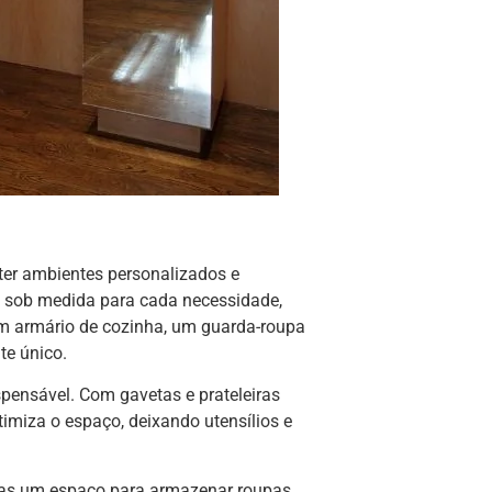
ter ambientes personalizados e
es sob medida para cada necessidade,
um armário de cozinha, um guarda-roupa
te único.
spensável. Com gavetas e prateleiras
otimiza o espaço, deixando utensílios e
nas um espaço para armazenar roupas,