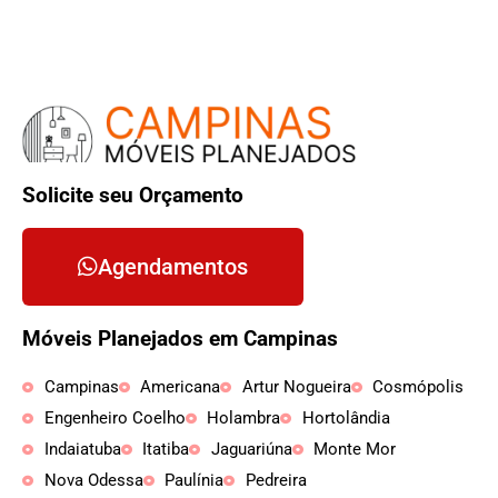
Solicite seu Orçamento
Agendamentos
Móveis Planejados em Campinas
Campinas
Americana
Artur Nogueira
Cosmópolis
Engenheiro Coelho
Holambra
Hortolândia
Indaiatuba
Itatiba
Jaguariúna
Monte Mor
Nova Odessa
Paulínia
Pedreira