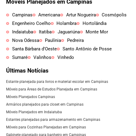
Móveis Planejados em Campinas
Campinas
Americana
Artur Nogueira
Cosmópolis
Engenheiro Coelho
Holambra
Hortolândia
Indaiatuba
Itatiba
Jaguariúna
Monte Mor
Nova Odessa
Paulínia
Pedreira
Santa Bárbara d'Oeste
Santo Antônio de Posse
Sumaré
Valinhos
Vinhedo
Últimas Notícias
Estante planejada para livros e material escolar em Campinas
Móveis para Áreas de Estudos Planejada em Campinas
Móveis Planejados Campinas
Armários planejados para closet em Campinas
Móveis Planejados em Indaiatuba
Estantes planejadas para armazenamento em Campinas
Móveis para Cozinhas Planejadas em Campinas
Gabinete planejado para banheiro em Campinas