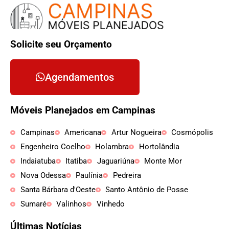
Solicite seu Orçamento
Agendamentos
Móveis Planejados em Campinas
Campinas
Americana
Artur Nogueira
Cosmópolis
Engenheiro Coelho
Holambra
Hortolândia
Indaiatuba
Itatiba
Jaguariúna
Monte Mor
Nova Odessa
Paulínia
Pedreira
Santa Bárbara d'Oeste
Santo Antônio de Posse
Sumaré
Valinhos
Vinhedo
Últimas Notícias