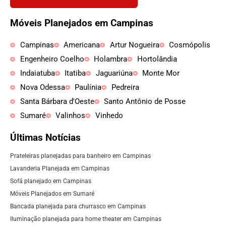
Móveis Planejados em Campinas
Campinas
Americana
Artur Nogueira
Cosmópolis
Engenheiro Coelho
Holambra
Hortolândia
Indaiatuba
Itatiba
Jaguariúna
Monte Mor
Nova Odessa
Paulínia
Pedreira
Santa Bárbara d'Oeste
Santo Antônio de Posse
Sumaré
Valinhos
Vinhedo
Últimas Notícias
Prateleiras planejadas para banheiro em Campinas
Lavanderia Planejada em Campinas
Sofá planejado em Campinas
Móveis Planejados em Sumaré
Bancada planejada para churrasco em Campinas
Iluminação planejada para home theater em Campinas